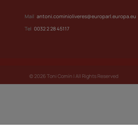
Mail
antoni.cominioliveres@europarl.europa.eu
Tel
0032 2 28 45117
© 2026 Toni Comín | All Rights Reserved