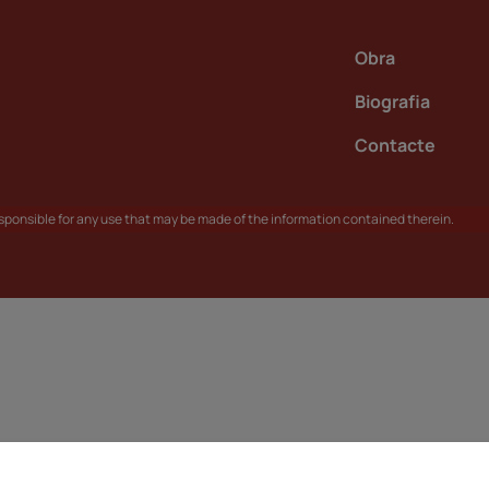
Obra
Biografia
Contacte
responsible for any use that may be made of the information contained therein.