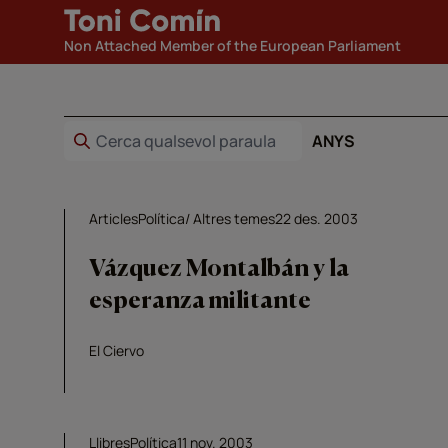
Non Attached Member of the European Parliament
ANYS
Articles
Política
Altres temes
22 des. 2003
Vázquez Montalbán y la
esperanza militante
El Ciervo
Llibres
Política
11 nov. 2003