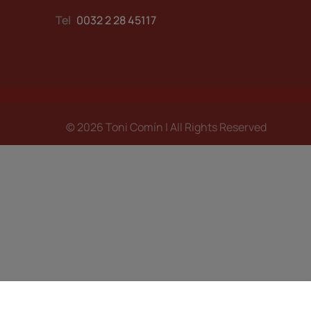
Tel
0032 2 28 45117
© 2026 Toni Comín | All Rights Reserved