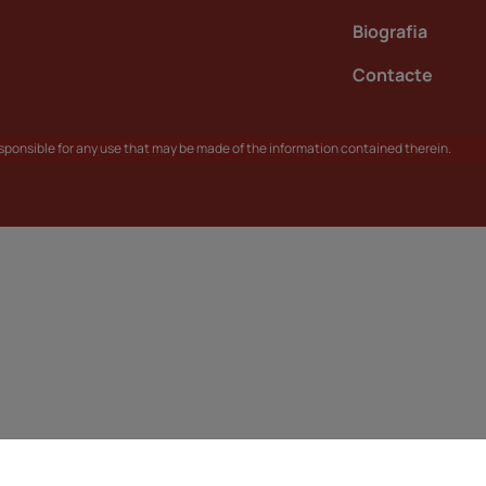
Biografia
Contacte
responsible for any use that may be made of the information contained therein.