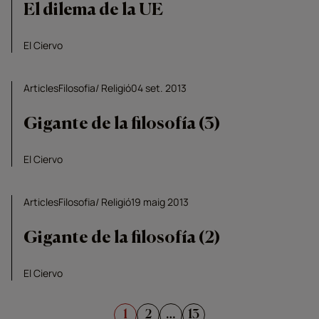
El dilema de la UE
El Ciervo
Articles
Filosofia
Religió
04 set. 2013
Gigante de la filosofía (3)
El Ciervo
Articles
Filosofia
Religió
19 maig 2013
Gigante de la filosofía (2)
El Ciervo
Paginació
1
2
…
13