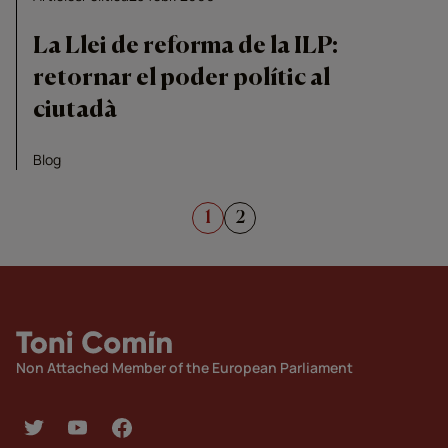
La Llei de reforma de la ILP:
retornar el poder polític al
ciutadà
Blog
Paginació
1
2
de
les
entrades
Non Attached Member of the European Parliament