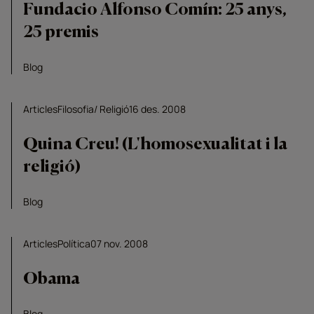
Fundacio Alfonso Comín: 25 anys,
25 premis
Blog
Articles
Filosofia
Religió
16 des. 2008
Quina Creu! (L'homosexualitat i la
religió)
Blog
Articles
Política
07 nov. 2008
Obama
Blog