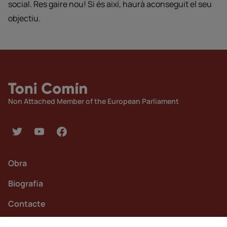
social. Res gaire nou! Si és així, haurà aconseguit el seu
objectiu.
Non Attached Member of the European Parliament
Obra
Biografia
Contacte