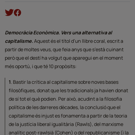
Democràcia Econòmica. Vers una alternativa al
capitalisme.
Aquest és el títol d’un llibre coral, escrit a
partir de moltes veus, que feia anys que s’està cuinant
però que el destí ha volgut que aparegui en el moment
més oportú, i que té 10 propòsits:
1
. Bastir la crítica al capitalisme sobre noves bases
filosòfiques, donat que les tradicionals ja havien donat
de sí tot el què podien. Per això, acudint a la filosofia
política de les darreres dècades, la conclusió que el
capitalisme és injust es fonamenta a partir de la teoria
de la justícia liberal igualitària (Rawls), del marxisme
analític post-rawlsià (Cohen) o del republicanisme (i la