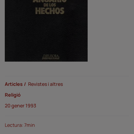
Articles
Revistes i altres
Religió
20 gener 1993
Lectura: 7min