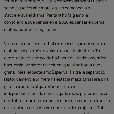
fet, si mirem enrere, el 2006 estàvem aprovant l’Estatut i
sembla que fos ahir mateix quan començava o
s’accelerava el drama. Per tant ho faig amb la
consciència que pensar en el 2020 és pensar en demà
mateix, és el curt-mig termini.
Volia començar compartint un consell, que em dono a mi
mateix i per això m’atreveixo a donar-lo als altres. Tot i
que el catalanisme polític ha tingut mil tradicions, si les
haguéssim de sintetitzar diríem que hi ha hagut dues
grans línies: el pacte amb Espanya i l’altra la separació.
Històricament la primera ha estat la majoritària i ara s’ha
girat la truita. Jo el que m’aconsello a mi,
independentment de quina sigui la meva preferència, és
que tots els que ens sentim compromesos amb la tradició
del catalanisme, pensem sobre tots dos projectes. Tots,