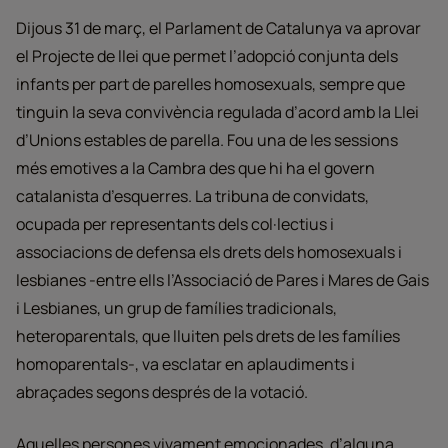
Dijous 31 de març, el Parlament de Catalunya va aprovar
el Projecte de llei que permet l’adopció conjunta dels
infants per part de parelles homosexuals, sempre que
tinguin la seva convivència regulada d’acord amb la Llei
d’Unions estables de parella. Fou una de les sessions
més emotives a la Cambra des que hi ha el govern
catalanista d’esquerres. La tribuna de convidats,
ocupada per representants dels col·lectius i
associacions de defensa els drets dels homosexuals i
lesbianes -entre ells l’Associació de Pares i Mares de Gais
i Lesbianes, un grup de famílies tradicionals,
heteroparentals, que lluiten pels drets de les famílies
homoparentals-, va esclatar en aplaudiments i
abraçades segons després de la votació.
Aquelles persones vivament emocionades, d’alguna