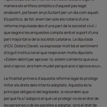
manera els artífexs simbòlics d’aquest pas legal
endavant, portaven anys lluitant per un dia com aquell.
Els polítics, de fet, érem tan sols els notaris d’una
reforma impulsada des d’una part de la societat civil, i
que segons les enquestes compta amb el suport d’una
part majoritària de la societat catalana. La diputada
d’ICV, Dolors Clavell, va expressar molt bé el sentiment
d’orgull institucional que respiraven molts diputats:
«Estem delint per aprovar-lo, estem contents que avui
això s’aprovi, ens hem mudat perquè això s’aprova avui».
La finalitat primera d’aquesta reforma legal és protegir
millor els drets dels infants adoptats. Aquesta és la
principal obligació del legislador, si recordem que
pel què fa a l’adopció el què cal protegir no és el dret de
les persones o de les parelles a adoptar, sinó el dret de