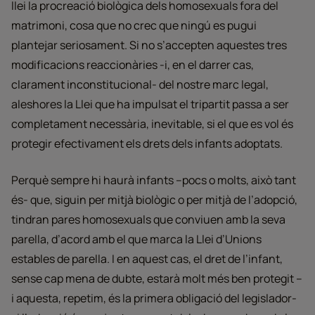
llei la procreació biològica dels homosexuals fora del
matrimoni, cosa que no crec que ningú es pugui
plantejar seriosament. Si no s’accepten aquestes tres
modificacions reaccionàries -i, en el darrer cas,
clarament inconstitucional- del nostre marc legal,
aleshores la Llei que ha impulsat el tripartit passa a ser
completament necessària, inevitable, si el que es vol és
protegir efectivament els drets dels infants adoptats.
Perquè sempre hi haurà infants –pocs o molts, això tant
és- que, siguin per mitjà biològic o per mitjà de l’adopció,
tindran pares homosexuals que conviuen amb la seva
parella, d’acord amb el que marca la Llei d’Unions
estables de parella. I en aquest cas, el dret de l’infant,
sense cap mena de dubte, estarà molt més ben protegit –
i aquesta, repetim, és la primera obligació del legislador-