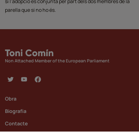
si l’adopció és conjunta per part dels dos membres de la
parella que si no ho és.
Non Attached Member of the European Parliament
Obra
Biografia
Contacte