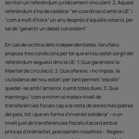
territori un referèndum jurídicament vinculant. 2. Aquest
referèndum s’ha de celebrar “en coordinació amb la UE” i
“com a molt d’hora” un any després d’aquella votació, per
tal de “garantir un debat consistent”.
En cas de victòria dels independentistes, Varufakis
proposa tres condicions per tal que el nou estat sorgit del
referèndum segueixi dins la UE: 1. Que garanteixi la
llibertat de circulació. 2. Que ofereixi, i no imposi, la
ciutadania del nou estat i per tant permeti “escollir”
quedar-se amb l’anterior, o amb totes dues. 3. Que
mantingui “com a mínim el mateix nivell de
transferències fiscals cap a la resta de zones més pobres
del país, tot i que en forma d’inversió solidària” –o un
nivell just de transferències fiscals d’acord amb el
principi d’ordinalitat, precisaríem nosaltres–. Regles i