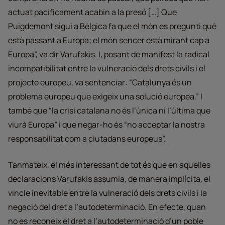
actuat pacíficament acabin a la presó […] Que
Puigdemont sigui a Bèlgica fa que el món es pregunti què
està passant a Europa; el món sencer està mirant cap a
Europa”, va dir Varufakis. I, posant de manifest la radical
incompatibilitat entre la vulneració dels drets civils i el
projecte europeu, va sentenciar: “Catalunya és un
problema europeu que exigeix una solució europea.” I
també que “la crisi catalana no és l’única ni l’última que
viurà Europa” i que negar-ho és “no acceptar la nostra
responsabilitat com a ciutadans europeus”.
Tanmateix, el més interessant de tot és que en aquelles
declaracions Varufakis assumia, de manera implícita, el
vincle inevitable entre la vulneració dels drets civils i la
negació del dret a l’autodeterminació. En efecte, quan
no es reconeix el dret a l’autodeterminació d’un poble