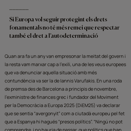
Si Europa vol seguir protegint els drets
fonamentals no té més remei que respectar
també el dret a l’autodeterminació
Quan ara fa un any van empresonar la meitat del govern i
la resta vam marxar cap a l’exili, una de les veus europees
que va denunciar aquella situació amb més
contundència va ser la de Iannis Varufakis. En una roda
de premsa des de Barcelona a principis de novembre,
l’exministre de finances grec i fundador del Moviment
per la Democràcia a Europa 2025 (DiEM25) va declarar
que se sentia “avergonyit” com a ciutadà europeu pel fet
que a Espanya hi hagués “presos polítics”. “Ningú no pot
comprendre, i no hauria de passar, que polítics que han