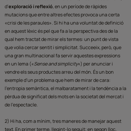
d’
exploració i reflexió
, en un període de ràpides
mutacions que entre altres efectes provoca una certa
«crisi de les paraules». Si hi ha una voluntat de definició
en aquest lèxic és pel que fa a la perspectiva des de la
qual hem tractat de mirar els termes: un punt de vista
que volia cercar sentit i simplicitat. Succeeix, però, que
una gran multinacional fa servir aquestes expressions
en un lema («
Sense and simplicity
«) per anunciar i
vendre els seus productes arreu del món. És un bon
exemple d’un problema que hem de mirar de cara:
l’entropia semàntica, el malbaratament i la tendència a la
pèrdua de significat dels mots en la societat del mercat i
de l’espectacle.
2) Hi ha, com a mínim, tres maneres de manejar aquest
text. En primer terme, llegint-lo seguit; en segon lloc,