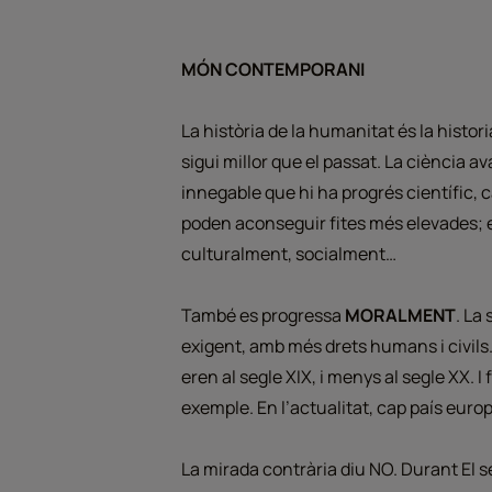
MÓN CONTEMPORANI
La història de la humanitat és la histori
sigui millor que el passat. La ciència 
innegable que hi ha progrés científic
poden aconseguir fites més elevades;
culturalment, socialment…
També es progressa
MORALMENT
. La
exigent, amb més drets humans i civils. 
eren al segle XIX, i menys al segle XX. I
exemple. En l’actualitat, cap país euro
La mirada contrària diu NO. Durant El