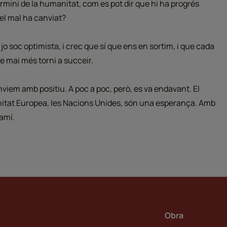
ermini de la humanitat, com es pot dir que hi ha progrés
pel mal ha canviat?
o soc optimista, i crec que sí que ens en sortim, i que cada
ue mai més torni a succeir.
viem amb positiu. A poc a poc, però, es va endavant. El
unitat Europea, les Nacions Unides, són una esperança. Amb
camí.
Obra