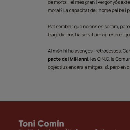
de morts, i el més gran i vergonyós ext
moral? La capacitat de l’home pel bé i 
Pot semblar que no ens en sortim, però j
tragèdia ens ha servit per aprendre i q
Al món hi ha avenços i retrocessos. Can
pacte del Mil·lenni
, les O.N.G, la Com
objectius encara a mitges, sí, però en 