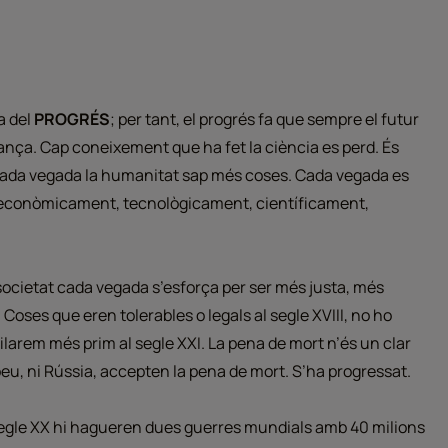
a del
PROGRÉS
; per tant, el progrés fa que sempre el futur
avança. Cap coneixement que ha fet la ciència es perd. És
, cada vegada la humanitat sap més coses. Cada vegada es
 econòmicament, tecnològicament, científicament,
 societat cada vegada s’esforça per ser més justa, més
Coses que eren tolerables o legals al segle XVIII, no ho
 filarem més prim al segle XXI. La pena de mort n’és un clar
peu, ni Rússia, accepten la pena de mort. S’ha progressat.
 segle XX hi hagueren dues guerres mundials amb 40 milions