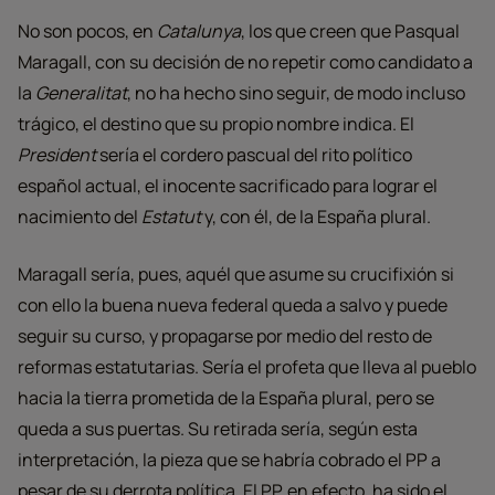
No son pocos, en
Catalunya
, los que creen que Pasqual
Maragall, con su decisión de no repetir como candidato a
la
Generalitat
, no ha hecho sino seguir, de modo incluso
trágico, el destino que su propio nombre indica. El
President
sería el cordero pascual del rito político
español actual, el inocente sacrificado para lograr el
nacimiento del
Estatut
y, con él, de la España plural.
Maragall sería, pues, aquél que asume su crucifixión si
con ello la buena nueva federal queda a salvo y puede
seguir su curso, y propagarse por medio del resto de
reformas estatutarias. Sería el profeta que lleva al pueblo
hacia la tierra prometida de la España plural, pero se
queda a sus puertas. Su retirada sería, según esta
interpretación, la pieza que se habría cobrado el PP a
pesar de su derrota política. El PP, en efecto, ha sido el