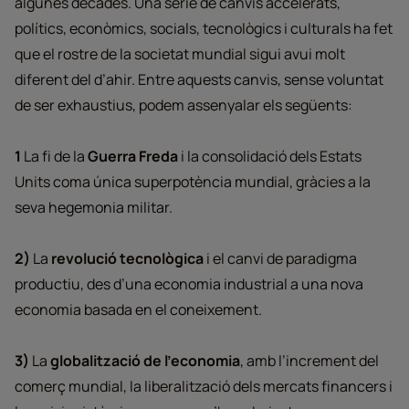
algunes dècades. Una sèrie de canvis accelerats,
polítics, econòmics, socials, tecnològics i culturals ha fet
que el rostre de la societat mundial sigui avui molt
diferent del d’ahir. Entre aquests canvis, sense voluntat
de ser exhaustius, podem assenyalar els següents:
1
La fi de la
Guerra Freda
i la consolidació dels Estats
Units coma única superpotència mundial, gràcies a la
seva hegemonia militar.
2)
La
revolució tecnològica
i el canvi de paradigma
productiu, des d’una economia industrial a una nova
economia basada en el coneixement.
3)
La
globalització de l’economia
, amb l’increment del
comerç mundial, la liberalització dels mercats financers i