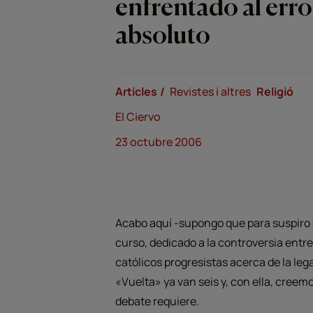
enfrentado al err
absoluto
Articles
Revistes i altres
Religió
El Ciervo
23 octubre 2006
Acabo aquí -supongo que para suspiro d
curso, dedicado a la controversia entre
católicos progresistas acerca de la l
«Vuelta» ya van seis y, con ella, cree
debate requiere.