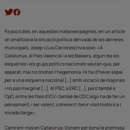
Fa pocs dies, en aquestes mateixes pàgines, en un article
on analitzava la situació política derivada de les darreres
municipals, Josep-Lluís Carod escrivia això: «A
Catalunya, al País Valencià i a les Balears, algun dia les
esquerres i els grups polítics nacionals veuran que, per
separat, mai no tindran l’hegemonia. Hi ha d’haver espai
per a una esquerra nacional […] amb vocació de majories
i no pas marginal […]. Al PSC, a ERC […], però també a
CpC, entre les files d’ICV i també de CDC algú ha de fer un
pensament, i ser valent, coherent i tenir visió històrica i
mirada llarga».
Centrem-nos en Catalunya. Donem per bona la premissa