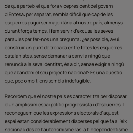
de què parteix el que fora vicepresident del govern
d’Entesa: per separat, sembla difícil que cap de les
esquerres pugui ser majoritària al nostre país, almenys
durant força temps. I fem servir d’excusa les seves
paraules per fer-nos una pregunta: ¿és possible, avui,
construir un punt de trobada entre totes les esquerres
catalanistes, sense demanar a canvi a ningú que
renunciï a la seva identitat, és a dir, sense exigir a ningú
que abandoni el seu projecte nacional? És una qüestió
que, poc o molt, ens sembla indefugible.
Recordem que el nostre país es caracteritza per disposar
d’un amplíssim espai polític progressista i d’esquerres. I
reconeguem que les expressions electorals d’aquest
espai estan considerablement disperses pel que fa a l’eix
nacional: des de l’autonomisme ras, a l’independentisme