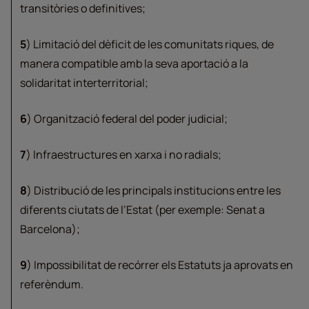
transitòries o definitives;
5
) Limitació del dèficit de les comunitats riques, de
manera compatible amb la seva aportació a la
solidaritat interterritorial;
6
) Organització federal del poder judicial;
7
) Infraestructures en xarxa i no radials;
8
) Distribució de les principals institucions entre les
diferents ciutats de l’Estat (per exemple: Senat a
Barcelona);
9
) Impossibilitat de recórrer els Estatuts ja aprovats en
referèndum.