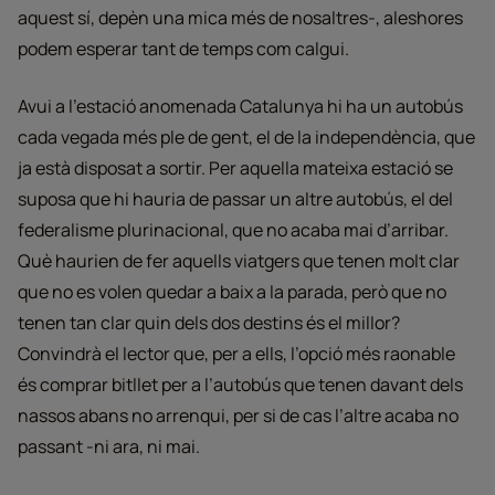
aquest sí, depèn una mica més de nosaltres-, aleshores
podem esperar tant de temps com calgui.
Avui a l’estació anomenada Catalunya hi ha un autobús
cada vegada més ple de gent, el de la independència, que
ja està disposat a sortir. Per aquella mateixa estació se
suposa que hi hauria de passar un altre autobús, el del
federalisme plurinacional, que no acaba mai d’arribar.
Què haurien de fer aquells viatgers que tenen molt clar
que no es volen quedar a baix a la parada, però que no
tenen tan clar quin dels dos destins és el millor?
Convindrà el lector que, per a ells, l’opció més raonable
és comprar bitllet per a l’autobús que tenen davant dels
nassos abans no arrenqui, per si de cas l’altre acaba no
passant -ni ara, ni mai.