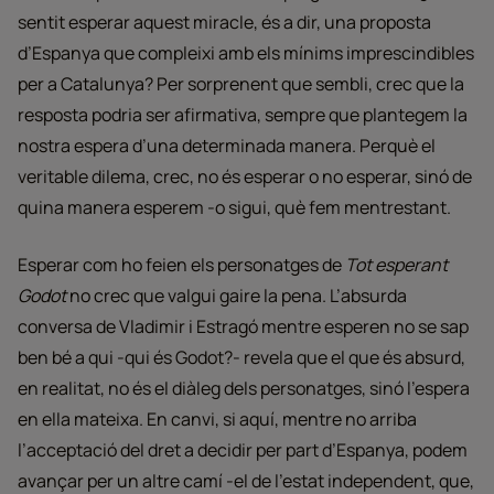
sentit esperar aquest miracle, és a dir, una proposta
d’Espanya que compleixi amb els mínims imprescindibles
per a Catalunya? Per sorprenent que sembli, crec que la
resposta podria ser afirmativa, sempre que plantegem la
nostra espera d’una determinada manera. Perquè el
veritable dilema, crec, no és esperar o no esperar, sinó de
quina manera esperem -o sigui, què fem mentrestant.
Esperar com ho feien els personatges de
Tot esperant
Godot
no crec que valgui gaire la pena. L’absurda
conversa de Vladimir i Estragó mentre esperen no se sap
ben bé a qui -qui és Godot?- revela que el que és absurd,
en realitat, no és el diàleg dels personatges, sinó l’espera
en ella mateixa. En canvi, si aquí, mentre no arriba
l’acceptació del dret a decidir per part d’Espanya, podem
avançar per un altre camí -el de l’estat independent, que,