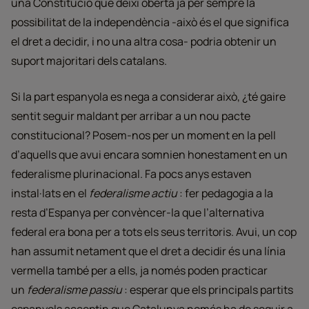
una Constitució que deixi oberta ja per sempre la
possibilitat de la independència -això és el que significa
el dret a decidir, i no una altra cosa- podria obtenir un
suport majoritari dels catalans.
Si la part espanyola es nega a considerar això, ¿té gaire
sentit seguir maldant per arribar a un nou pacte
constitucional? Posem-nos per un moment en la pell
d’aquells que avui encara somnien honestament en un
federalisme plurinacional. Fa pocs anys estaven
instal·lats en el
federalisme actiu
: fer pedagogia a la
resta d’Espanya per convèncer-la que l’alternativa
federal era bona per a tots els seus territoris. Avui, un cop
han assumit netament que el dret a decidir és una línia
vermella també per a ells, ja només poden practicar
un
federalisme passiu
: esperar que els principals partits