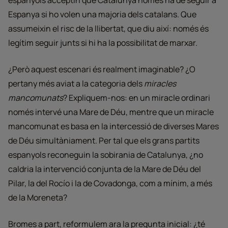
espanyols acceptin que Catalunya només ha de seguir a
Espanya si ho volen una majoria dels catalans. Que
assumeixin el risc de la llibertat, que diu així: només és
legítim seguir junts si hi ha la possibilitat de marxar.
¿Però aquest escenari és realment imaginable? ¿O
pertany més aviat a la categoria dels
miracles
mancomunats
? Expliquem-nos: en un miracle ordinari
només intervé una Mare de Déu, mentre que un miracle
mancomunat es basa en la intercessió de diverses Mares
de Déu simultàniament. Per tal que els grans partits
espanyols reconeguin la sobirania de Catalunya, ¿no
caldria la intervenció conjunta de la Mare de Déu del
Pilar, la del Rocío i la de Covadonga, com a mínim, a més
de la Moreneta?
Bromes a part, reformulem ara la pregunta inicial: ¿té