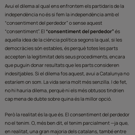
Avui el dilema al qual ens enfrontem els partidaris de la
independència no és si fem la independència amb el
“consentiment del perdedor” o sense aquest
“consentiment”. El
“consentiment del perdedor”
és
aquella idea de la ciència política segons la qual, si les
democràcies són estables, és perquè totes les parts
accepten la legitimitat dels seus procediments, encara
que puguin donar resultats que les parts consideren
indesitjables. Si el dilema fos aquest, avui a Catalunya no
estaríem on som. La vida seria molt més senzilla. I de fet,
no hi hauria dilema, perquè ni els més obtusos tindrien
cap mena de dubte sobre quina és la millor opció.
Però la realitat és la que és. El consentiment del perdedor
no el tenim. O, més ben dit, el tenim parcialment —ja que,
en realitat, una gran majoria dels catalans, també entre