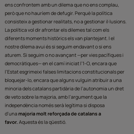
ens confrontem amb un dilema que no ens complau,
però que no hauríem de defugir. Perquè la política
consisteix a gestionar realitats, no a gestionar il·lusions.
La política vol dir afrontar els dilemes tal com els
diferents moments històrics els van plantejant. I el
nostre dilema avui és si seguim endavant o si ens
aturem. Si seguim o no avançant —per vies pacífiques i
democràtiques— en el camí iniciat l’1-O, encara que
l’Estat esgrimeixi falses limitacions constitucionals per
bloquejar-lo, encara que alguns vulguin atribuir a una
minoria dels catalans partidària de l’autonomia un dret
de veto sobre la majoria, amb l’argument que la
independència només serà legítima si disposa
d’una
majoria molt reforçada de catalans a
favor.
Aquesta és la qüestió.