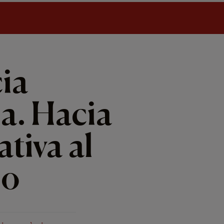
ia
a. Hacia
ativa al
mo