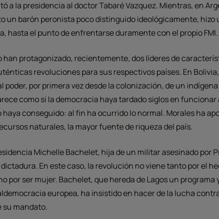
ó a la presidencia al doctor Tabaré Vazquez. Mientras, en Arg
un barón peronista poco distinguido ideológicamente, hizo un
cia, hasta el punto de enfrentarse duramente con el propio FMI.
 lo han protagonizado, recientemente, dos líderes de caracterís
énticas revoluciones para sus respectivos países. En Bolivia
al poder, por primera vez desde la colonización, de un indígena
rece como si la democracia haya tardado siglos en funcionar 
 lo haya conseguido: al fin ha ocurrido lo normal. Morales ha ap
ecursos naturales, la mayor fuente de riqueza del país.
residencia Michelle Bachelet, hija de un militar asesinado por 
 dictadura. En este caso, la revolución no viene tanto por el h
no por ser mujer. Bachelet, que hereda de Lagos un programa y
ialdemocracia europea, ha insistido en hacer de la lucha contr
e su mandato.