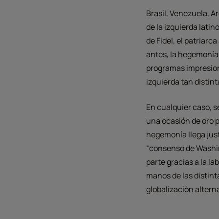
Brasil, Venezuela, A
de la izquierda latin
de Fidel, el patriar
antes, la hegemonía d
programas impresion
izquierda tan distint
En cualquier caso, s
una ocasión de oro pa
hegemonía llega just
“consenso de Washing
parte gracias a la la
manos de las distint
globalización altern