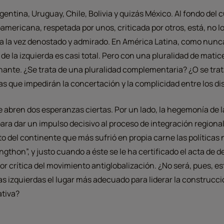
rgentina, Uruguay, Chile, Bolivia y quizás México. Al fondo de
oamericana, respetada por unos, criticada por otros, está, no l
ca a la vez denostado y admirado. En América Latina, como nunc
e la izquierda es casi total. Pero con una pluralidad de matice
ante. ¿Se trata de una pluralidad complementaria? ¿O se trat
as que impedirán la concertación y la complicidad entre los dis
e abren dos esperanzas ciertas. Por un lado, la hegemonía de l
ra dar un impulso decisivo al proceso de integración regional. 
o del continente que más sufrió en propia carne las políticas 
thon”, y justo cuando a éste se le ha certificado el acta de 
bor crítica del movimiento antiglobalización. ¿No será, pues, e
as izquierdas el lugar más adecuado para liderar la construcc
ativa?