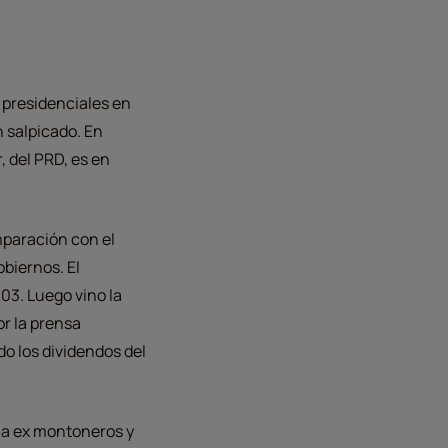
 presidenciales en
n salpicado. En
, del PRD, es en
mparación con el
biernos. El
003. Luego vino la
or la prensa
do los dividendos del
a a ex montoneros y