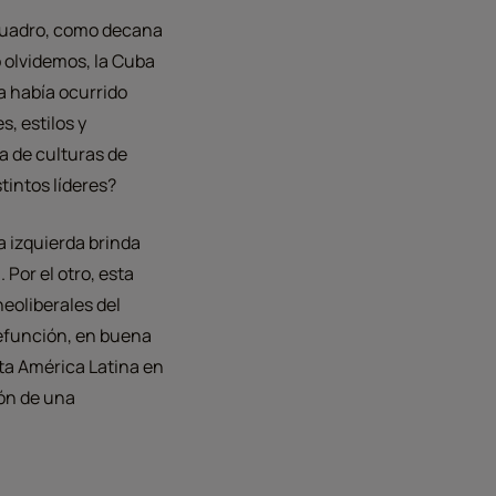
l cuadro, como decana
o olvidemos, la Cuba
a había ocurrido
s, estilos y
a de culturas de
tintos líderes?
a izquierda brinda
Por el otro, esta
neoliberales del
defunción, en buena
sta América Latina en
ión de una