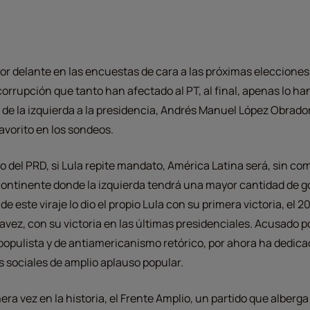
or delante en las encuestas de cara a las próximas elecciones
corrupción que tanto han afectado al PT, al final, apenas lo ha
 de la izquierda a la presidencia, Andrés Manuel López Obrador
vorito en los sondeos.
do del PRD, si Lula repite mandato, América Latina será, sin co
continente donde la izquierda tendrá una mayor cantidad de go
de este viraje lo dio el propio Lula con su primera victoria, el 2
vez, con su victoria en las últimas presidenciales. Acusado p
 populista y de antiamericanismo retórico, por ahora ha dedica
 sociales de amplio aplauso popular.
era vez en la historia, el Frente Amplio, un partido que alberg