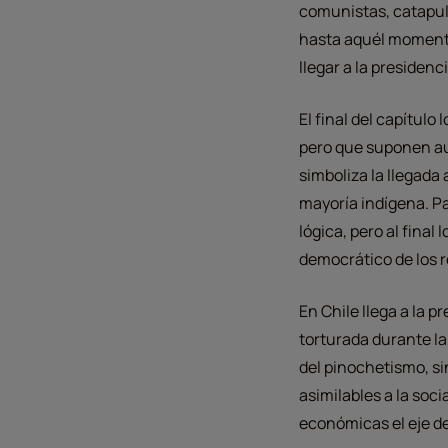
comunistas, catapult
hasta aquél momento 
llegar a la presiden
El final del capítulo
pero que suponen aut
simboliza la llegada 
mayoría indígena. Pa
lógica, pero al final
democrático de los r
En Chile llega a la p
torturada durante la
del pinochetismo, si
asimilables a la soc
económicas el eje d