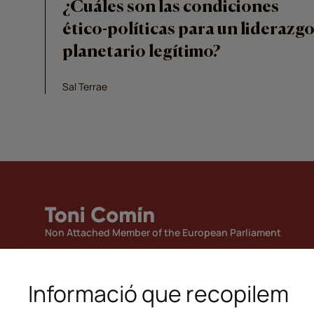
¿Cuáles son las condiciones
ético-políticas para un liderazg
planetario legítimo?
Sal Terrae
Non Attached Member of the European Parliament
Informació que recopilem