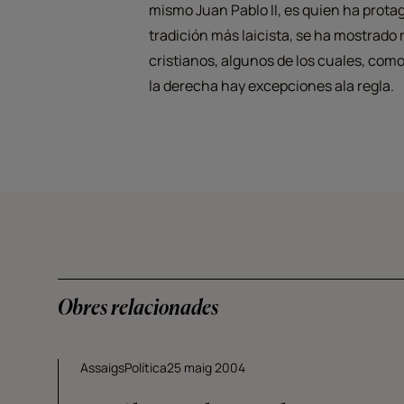
mismo Juan Pablo II, es quien ha prota
tradición más laicista, se ha mostrado 
cristianos, algunos de los cuales, com
la derecha hay excepciones ala regla.
Obres relacionades
Assaigs
Política
25 maig 2004