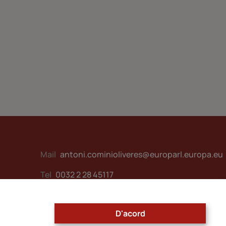
Mail
antoni.cominioliveres@europarl.europa.eu
Tel
0032 2 28 45117
D'acord