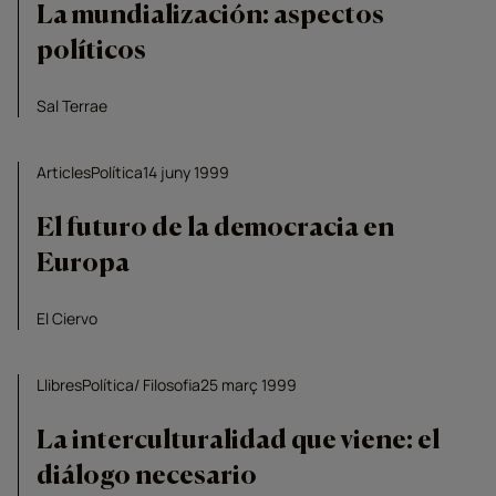
La mundialización: aspectos
políticos
Sal Terrae
Articles
Política
14 juny 1999
El futuro de la democracia en
Europa
El Ciervo
Llibres
Política
Filosofia
25 març 1999
La interculturalidad que viene: el
diálogo necesario