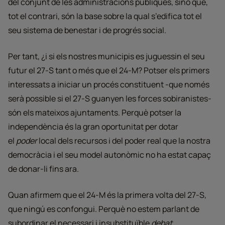
del conjunt de les administracions públiques, sinó que,
tot el contrari, són la base sobre la qual s’edifica tot el
seu sistema de benestar i de progrés social.
Per tant, ¿i si els nostres municipis es juguessin el seu
futur el 27-S tant o més que el 24-M? Potser els primers
interessats a iniciar un procés constituent -que només
serà possible si el 27-S guanyen les forces sobiranistes-
són els mateixos ajuntaments. Perquè potser la
independència és la gran oportunitat per dotar
el
poder
local dels recursos i del poder real que la nostra
democràcia i el seu model autonòmic no ha estat capaç
de donar-li fins ara.
Quan afirmem que el 24-M és la primera volta del 27-S,
que ningú es confongui. Perquè no estem parlant de
subordinar el necessari i insubstituïble
debat