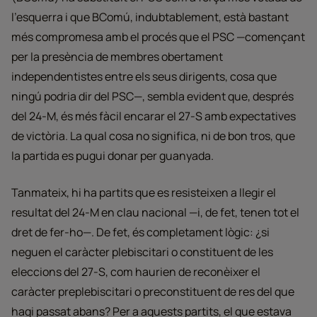
l’esquerra i que BComú, indubtablement, està bastant
més compromesa amb el procés que el PSC —començant
per la presència de membres obertament
independentistes entre els seus dirigents, cosa que
ningú podria dir del PSC—, sembla evident que, després
del 24-M, és més fàcil encarar el 27-S amb expectatives
de victòria. La qual cosa no significa, ni de bon tros, que
la partida es pugui donar per guanyada.
Tanmateix, hi ha partits que es resisteixen a llegir el
resultat del 24-M en clau nacional —i, de fet, tenen tot el
dret de fer-ho—. De fet, és completament lògic: ¿si
neguen el caràcter plebiscitari o constituent de les
eleccions del 27-S, com haurien de reconèixer el
caràcter preplebiscitari o preconstituent de res del que
hagi passat abans? Per a aquests partits, el que estava