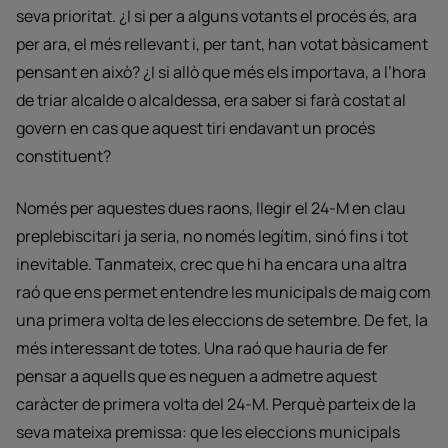
seva prioritat. ¿I si per a alguns votants el procés és, ara
per ara, el més rellevant i, per tant, han votat bàsicament
pensant en això? ¿I si allò que més els importava, a l’hora
de triar alcalde o alcaldessa, era saber si farà costat al
govern en cas que aquest tiri endavant un procés
constituent?
Només per aquestes dues raons, llegir el 24-M en clau
preplebiscitari ja seria, no només legítim, sinó fins i tot
inevitable. Tanmateix, crec que hi ha encara una altra
raó que ens permet entendre les municipals de maig com
una primera volta de les eleccions de setembre. De fet, la
més interessant de totes. Una raó que hauria de fer
pensar a aquells que es neguen a admetre aquest
caràcter de primera volta del 24-M. Perquè parteix de la
seva mateixa premissa: que les eleccions municipals